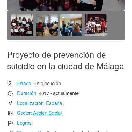
Hazte socio
Entidades solidarias
Donación
Voluntariado
Proyecto de prevención de
suicidio en la ciudad de Málaga
Actualidad
Sala de Prensa
Estado:
En ejecución
Galería de Fotos
Duración:
2017 - actualmente
Galería de Vídeos
Localización:
España
Contactar
Sector:
Acción Social
Logros: