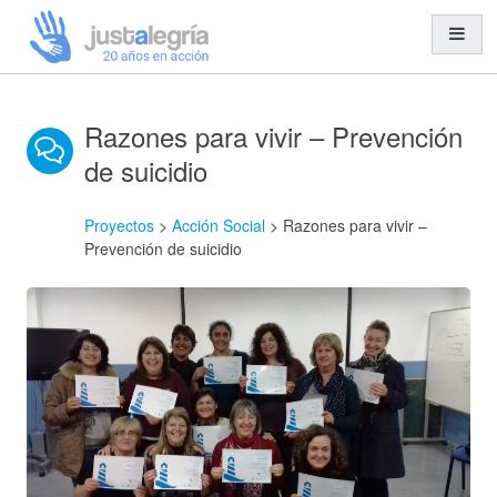
Razones para vivir – Prevención
Misión y Visión
de suicidio
Organización y Equipo
Transparencia
Proyectos
>
Acción Social
>
Razones para vivir –
Entidades Solidarias
Prevención de suicidio
Trabajo en Red
Cooperación al Desarrollo
Ayuda Humanitaria
Acción Social
Educación para el Desarrollo