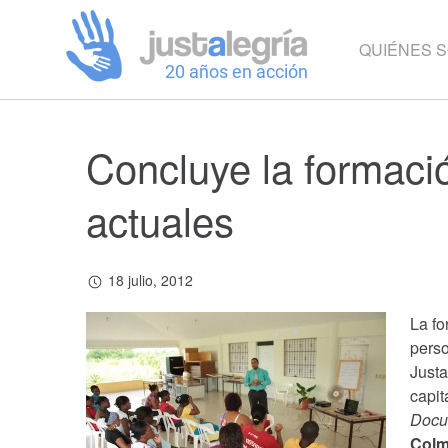
QUIÉNES 
Concluye la formaci
actuales
18 julio, 2012
La fo
perso
Just
capit
Docu
Colm