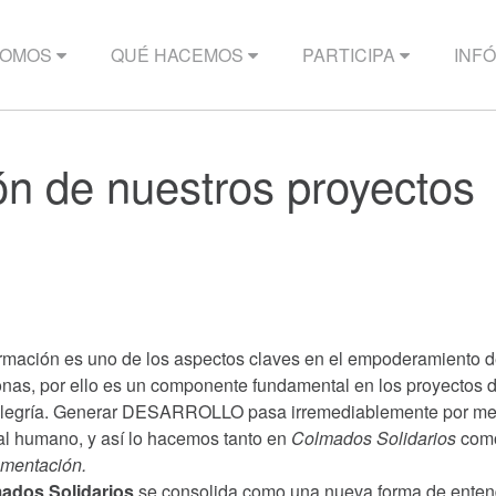
SOMOS
QUÉ HACEMOS
PARTICIPA
INF
ón de nuestros proyectos
rmación es uno de los aspectos claves en el empoderamiento d
nas, por ello es un componente fundamental en los proyectos 
alegría. Generar DESARROLLO pasa irremediablemente por mej
al humano, y así lo hacemos tanto en
Colmados Solidarios
com
mentación.
ados Solidarios
se consolida como una nueva forma de enten