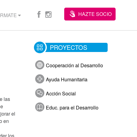
HAZTE SOCIO
ÓRMATE
PROYECTOS
Cooperación al Desarrollo
Ayuda Humanitaria
Acción Social
e las
de
Educ. para el Desarrollo
orar el
o en
der los