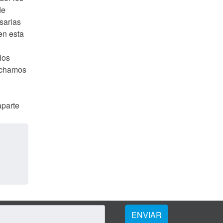
de
sarias
en esta
los
vechamos
aparte