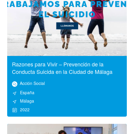
Razones para Vivir – Prevención de la
Conducta Suicida en la Ciudad de Málaga
Acción Social
España
Málaga
2022