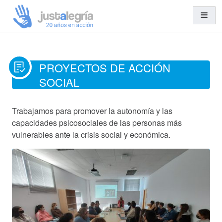
Misión y Visión
PROYECTOS DE ACCIÓN
Organización y Equipo
SOCIAL
Transparencia
Trabajamos para promover la autonomía y las
Entidades Solidarias
capacidades psicosociales de las personas más
Trabajo en Red
vulnerables ante la crisis social y económica.
Cooperación al Desarrollo
Ayuda Humanitaria
Acción Social
Educación para el Desarrollo