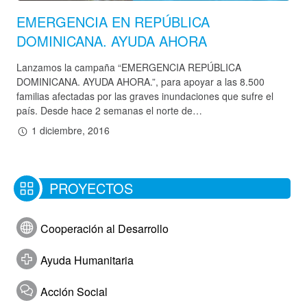
EMERGENCIA EN REPÚBLICA
DOMINICANA. AYUDA AHORA
Hazte socio
Entidades solidarias
Lanzamos la campaña “EMERGENCIA REPÚBLICA
DOMINICANA. AYUDA AHORA.”, para apoyar a las 8.500
Donación
familias afectadas por las graves inundaciones que sufre el
país. Desde hace 2 semanas el norte de…
Voluntariado
1 diciembre, 2016
Actualidad
Sala de Prensa
PROYECTOS
Galería de Fotos
Cooperación al Desarrollo
Galería de Vídeos
Contactar
Ayuda Humanitaria
Acción Social