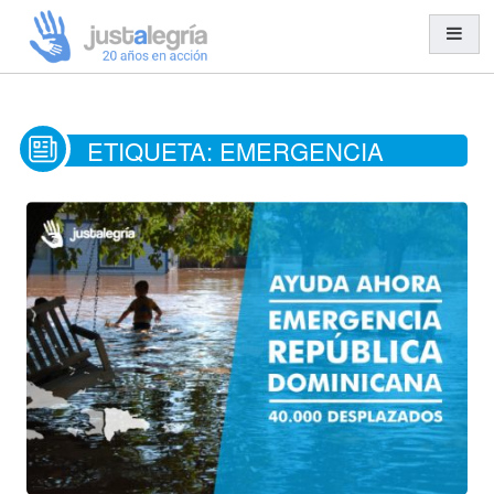
Misión y Visión
ETIQUETA:
EMERGENCIA
Organización y Equipo
Transparencia
Entidades Solidarias
Trabajo en Red
Cooperación al Desarrollo
Ayuda Humanitaria
Acción Social
Educación para el Desarrollo