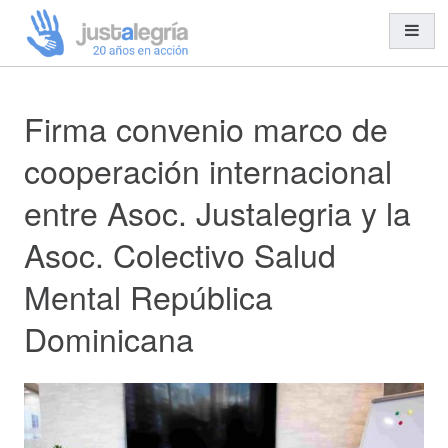
Firma convenio marco de
Misión y Visión
Organización y Equipo
cooperación internacional
Transparencia
entre Asoc. Justalegria y la
Entidades Solidarias
Asoc. Colectivo Salud
Trabajo en Red
Mental República
Dominicana
Cooperación al Desarrollo
Ayuda Humanitaria
Acción Social
Educación para el Desarrollo