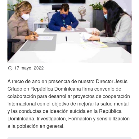
Hazte socio
Entidades solidarias
Donación
Voluntariado
17 mayo, 2022
Actualidad
A inicio de año en presencia de nuestro Director Jesús
Sala de Prensa
Criado en República Dominicana firma convenio de
Galería de Fotos
colaboración para desarrollar proyectos de cooperación
internacional con el objetivo de mejorar la salud mental
Galería de Vídeos
y las conductas de ideación suicida en la República
Contactar
Dominicana. Investigación, Formación y sensibilización
a la población en general.