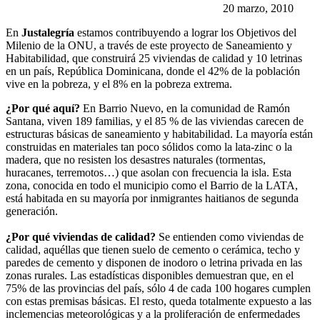
20 marzo, 2010
En
Justalegría
estamos contribuyendo a lograr los Objetivos del
Milenio de la ONU, a través de este proyecto de Saneamiento y
Habitabilidad, que construirá 25 viviendas de calidad y 10 letrinas
en un país, República Dominicana, donde el 42% de la población
vive en la pobreza, y el 8% en la pobreza extrema.
¿Por qué aquí?
En Barrio Nuevo, en la comunidad de Ramón
Santana, viven 189 familias, y el 85 % de las viviendas carecen de
estructuras básicas de saneamiento y habitabilidad. La mayoría están
construidas en materiales tan poco sólidos como la lata-zinc o la
madera, que no resisten los desastres naturales (tormentas,
huracanes, terremotos…) que asolan con frecuencia la isla. Esta
zona, conocida en todo el municipio como el Barrio de la LATA,
está habitada en su mayoría por inmigrantes haitianos de segunda
generación.
¿Por qué viviendas de calidad?
Se entienden como viviendas de
calidad, aquéllas que tienen suelo de cemento o cerámica, techo y
paredes de cemento y disponen de inodoro o letrina privada en las
zonas rurales. Las estadísticas disponibles demuestran que, en el
75% de las provincias del país, sólo 4 de cada 100 hogares cumplen
con estas premisas básicas. El resto, queda totalmente expuesto a las
inclemencias meteorológicas y a la proliferación de enfermedades