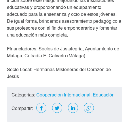
incidir sobre este riesgo mejorando las instalaciones
educativas y proporcionando un equipamiento
adecuado para la enseñanza y ocio de estos jóvenes.
Hazte socio
De igual forma, brindamos asesoramiento pedagógico a
Entidades solidarias
sus profesores con el fin de emponderarlos y fomentar
una educación más completa.
Donación
Voluntariado
Financiadores: Socios de Justalegría, Ayuntamiento de
Málaga, Cofradía El Calvario (Málaga)
Actualidad
Socio Local: Hermanas Misioneras del Corazón de
Jesús
Sala de Prensa
Galería de Fotos
Categorías:
Cooperación Internacional
,
Educación
Galería de Vídeos
Contactar
Compartir: