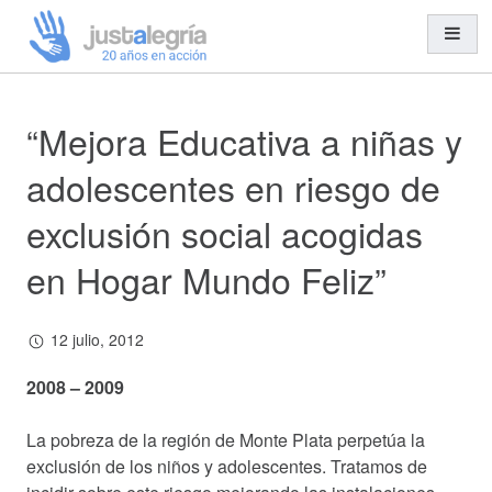
“Mejora Educativa a niñas y
Misión y Visión
Organización y Equipo
adolescentes en riesgo de
Transparencia
exclusión social acogidas
Entidades Solidarias
en Hogar Mundo Feliz”
Trabajo en Red
12 julio, 2012
Cooperación al Desarrollo
2008 – 2009
Ayuda Humanitaria
La pobreza de la región de Monte Plata perpetúa la
Acción Social
exclusión de los niños y adolescentes. Tratamos de
Educación para el Desarrollo