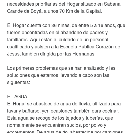
necesidades prioritarias del Hogar situado en Sabana
Grande de Boyá, a unos 70 Km de la Capital.
Hazte socio
El Hogar cuenta con 36 niñas, de entre 5 a 16 años, que
Entidades solidarias
fueron encontradas en el abandono de padres y
Donación
familiares. Aquí están al cuidado de un personal
cualificado y asisten a la Escuela Pública Corazón de
Voluntariado
Jesús, también dirigida por las Hermanas.
Los primeras problemas que se han analizado y las
Actualidad
soluciones que estamos llevando a cabo son las
Sala de Prensa
siguientes:
Galería de Fotos
EL AGUA
Galería de Vídeos
El Hogar se abastece de agua de lluvia, utilizada para
lavar y bañarse, yen ocasiones también para cocinar.
Contactar
Esta agua se recoge de los tejados y tuberías, que
normalmente se encuentran sucios, por polvo y
excrementos. De agua de río, abastecida por camiones