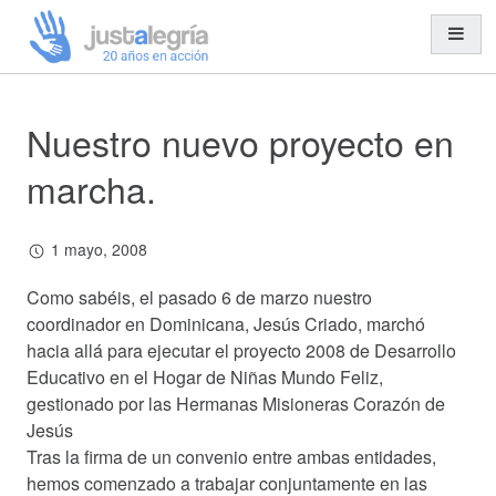
Nuestro nuevo proyecto en
Misión y Visión
Organización y Equipo
marcha.
Transparencia
Entidades Solidarias
1 mayo, 2008
Trabajo en Red
Como sabéis, el pasado 6 de marzo nuestro
coordinador en Dominicana, Jesús Criado, marchó
hacia allá para ejecutar el proyecto 2008 de Desarrollo
Cooperación al Desarrollo
Educativo en el Hogar de Niñas Mundo Feliz,
gestionado por las Hermanas Misioneras Corazón de
Ayuda Humanitaria
Jesús
Acción Social
Tras la firma de un convenio entre ambas entidades,
Educación para el Desarrollo
hemos comenzado a trabajar conjuntamente en las