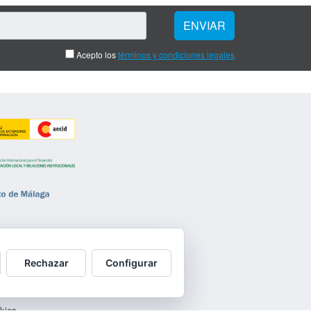
Acepto los
términos y condiciones legales
vacidad
Rechazar
Configurar
datos
okies