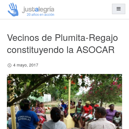
Vecinos de Plumita-Regajo
Misión y Visión
Organización y Equipo
constituyendo la ASOCAR
Transparencia
Entidades Solidarias
4 mayo, 2017
Trabajo en Red
Cooperación al Desarrollo
Ayuda Humanitaria
Acción Social
Educación para el Desarrollo