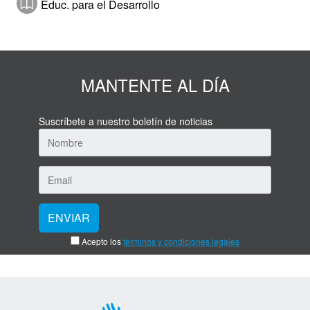
Educ. para el Desarrollo
Hazte socio
Entidades solidarias
MANTENTE AL DÍA
Donación
Voluntariado
Suscríbete a nuestro boletín de noticias
Actualidad
Sala de Prensa
Galería de Fotos
Galería de Vídeos
Acepto los
términos y condiciones legales
Contactar