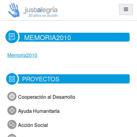
MEMORIA2010
Misión y Visión
Organización y Equipo
Memoria2010
Transparencia
Entidades Solidarias
PROYECTOS
Trabajo en Red
Cooperación al Desarrollo
Cooperación al Desarrollo
Ayuda Humanitaria
Ayuda Humanitaria
Acción Social
Acción Social
Educación para el Desarrollo