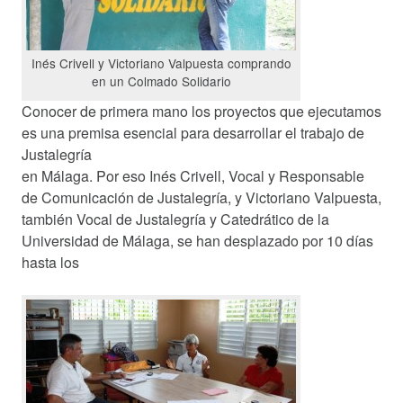
Hazte socio
Inés Crivell y Victoriano Valpuesta comprando
en un Colmado Solidario
Entidades solidarias
Conocer de primera mano los proyectos que ejecutamos
Donación
es una premisa esencial para desarrollar el trabajo de
Voluntariado
Justalegría
en Málaga. Por eso Inés Crivell, Vocal y Responsable
de Comunicación de Justalegría, y Victoriano Valpuesta,
Actualidad
también Vocal de Justalegría y Catedrático de la
Universidad de Málaga,
se han desplazado por 10 días
Sala de Prensa
hasta los
Galería de Fotos
Galería de Vídeos
Contactar