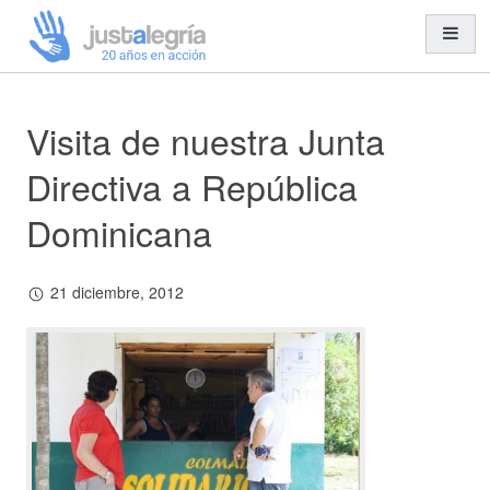
Visita de nuestra Junta
Misión y Visión
Organización y Equipo
Directiva a República
Transparencia
Dominicana
Entidades Solidarias
Trabajo en Red
21 diciembre, 2012
Cooperación al Desarrollo
Ayuda Humanitaria
Acción Social
Educación para el Desarrollo