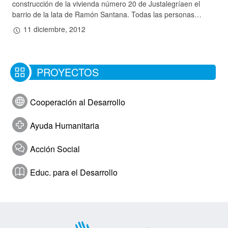
construcción de la vivienda número 20 de Justalegríaen el
barrio de la lata de Ramón Santana. Todas las personas…
11 diciembre, 2012
Hazte socio
Entidades solidarias
Donación
PROYECTOS
Voluntariado
Cooperación al Desarrollo
Actualidad
Ayuda Humanitaria
Sala de Prensa
Acción Social
Galería de Fotos
Educ. para el Desarrollo
Galería de Vídeos
Contactar