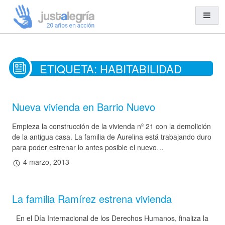
Misión y Visión
ETIQUETA:
HABITABILIDAD
Organización y Equipo
Transparencia
Nueva vivienda en Barrio Nuevo
Entidades Solidarias
Empieza la construcción de la vivienda nº 21 con la demolición
Trabajo en Red
de la antigua casa. La familia de Aurelina está trabajando duro
para poder estrenar lo antes posible el nuevo…
4 marzo, 2013
Cooperación al Desarrollo
Ayuda Humanitaria
La familia Ramírez estrena vivienda
Acción Social
En el Día Internacional de los Derechos Humanos, finaliza la
Educación para el Desarrollo