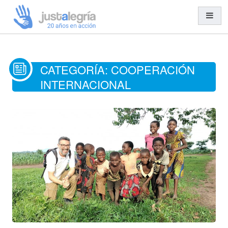
Misión y Visión
CATEGORÍA:
COOPERACIÓN
Organización y Equipo
INTERNACIONAL
Transparencia
Entidades Solidarias
Trabajo en Red
Cooperación al Desarrollo
Ayuda Humanitaria
Acción Social
Educación para el Desarrollo