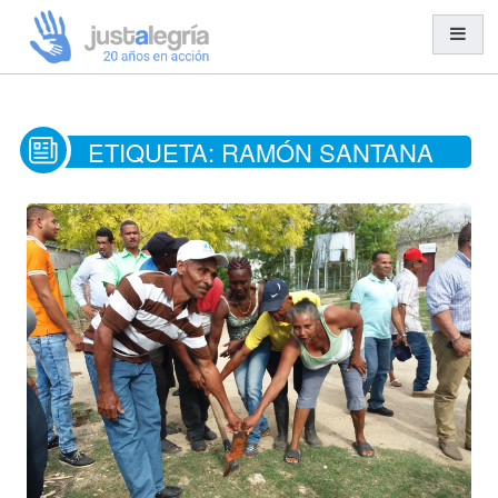
Misión y Visión
ETIQUETA:
RAMÓN SANTANA
Organización y Equipo
Transparencia
Entidades Solidarias
Trabajo en Red
Cooperación al Desarrollo
Ayuda Humanitaria
Acción Social
Educación para el Desarrollo