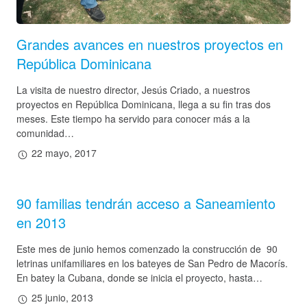
Hazte socio
Grandes avances en nuestros proyectos en
República Dominicana
Entidades solidarias
Donación
La visita de nuestro director, Jesús Criado, a nuestros
proyectos en República Dominicana, llega a su fin tras dos
Voluntariado
meses. Este tiempo ha servido para conocer más a la
comunidad…
22 mayo, 2017
Actualidad
Sala de Prensa
90 familias tendrán acceso a Saneamiento
Galería de Fotos
en 2013
Galería de Vídeos
Este mes de junio hemos comenzado la construcción de 90
Contactar
letrinas unifamiliares en los bateyes de San Pedro de Macorís.
En batey la Cubana, donde se inicia el proyecto, hasta…
25 junio, 2013